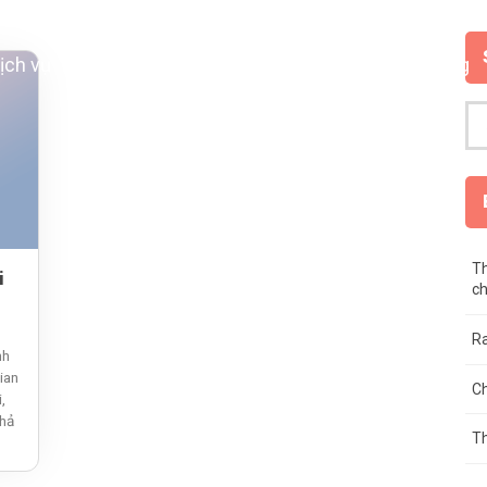
ịch vụ
Công nghệ
Khái quát công ty
Tuyển dụng
Th
i
ch
R
nh
ian
Ch
,
khả
Th