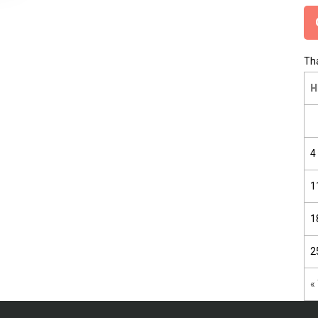
Th
H
4
1
1
2
«